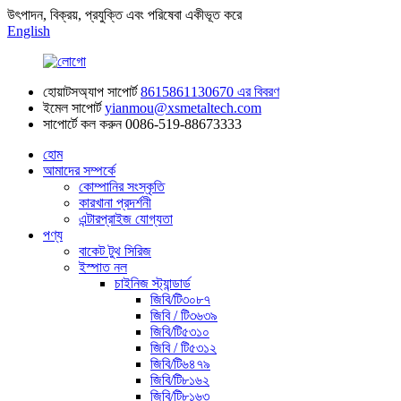
উৎপাদন, বিক্রয়, প্রযুক্তি এবং পরিষেবা একীভূত করে
English
হোয়াটসঅ্যাপ সাপোর্ট
8615861130670 এর বিবরণ
ইমেল সাপোর্ট
yianmou@xsmetaltech.com
সাপোর্টে কল করুন
0086-519-88673333
হোম
আমাদের সম্পর্কে
কোম্পানির সংস্কৃতি
কারখানা প্রদর্শনী
এন্টারপ্রাইজ যোগ্যতা
পণ্য
বাকেট টুথ সিরিজ
ইস্পাত নল
চাইনিজ স্ট্যান্ডার্ড
জিবি/টি৩০৮৭
জিবি / টি৩৬৩৯
জিবি/টি৫৩১০
জিবি / টি৫৩১২
জিবি/টি৬৪৭৯
জিবি/টি৮১৬২
জিবি/টি৮১৬৩