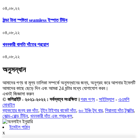
০৪,০৮,২২
ঠান্ডা টানা স্পষ্টতা seamless ইস্পাত টিউব
০৪,০৮,২২
খননকারী বালতি দাঁতের প্রয়োগ
০৪,০৮,২২
অনুসন্ধান
আমাদের পণ্য বা মূল্য তালিকা সম্পর্কে অনুসন্ধানের জন্য, অনুগ্রহ করে আপনার ইমেলটি
আমাদের কাছে ছেড়ে দিন এবং আমরা 24 ঘন্টার মধ্যে যোগাযোগ করব।
এখনই জিজ্ঞাসা করুন
© কপিরাইট - ২০২১-২০২২ : সর্বস্বত্ব সংরক্ষিত।
গরম পণ্য
-
সাইটম্যাপ
-
এএমপি
মোবাইল
ব্যাকহোর জন্য রক দাঁত
,
টুইন টাইগার বাকেট দাঁত
,
৬০ ইঞ্চি টুথ বার
,
পিরানহা দাঁত ট্র্যাক্টর
,
কোল্ড-রোল্ড টিউব
,
খননকারী দাঁত এবং শ্যাঙ্কস
,
ইমেইল পাঠান
x