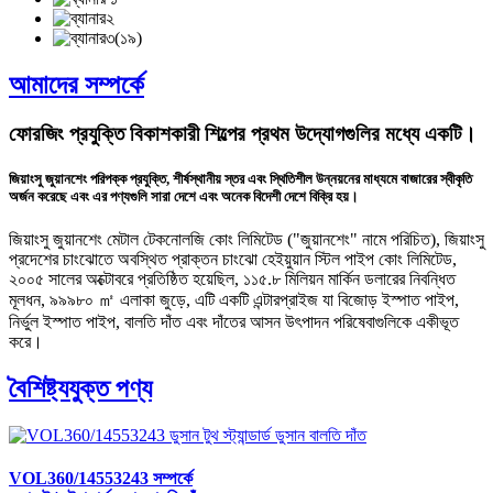
আমাদের সম্পর্কে
ফোরজিং প্রযুক্তি বিকাশকারী শিল্পের প্রথম উদ্যোগগুলির মধ্যে একটি।
জিয়াংসু জুয়ানশেং পরিপক্ক প্রযুক্তি, শীর্ষস্থানীয় স্তর এবং স্থিতিশীল উন্নয়নের মাধ্যমে বাজারের স্বীকৃতি
অর্জন করেছে এবং এর পণ্যগুলি সারা দেশে এবং অনেক বিদেশী দেশে বিক্রি হয়।
জিয়াংসু জুয়ানশেং মেটাল টেকনোলজি কোং লিমিটেড ("জুয়ানশেং" নামে পরিচিত), জিয়াংসু
প্রদেশের চাংঝোতে অবস্থিত প্রাক্তন চাংঝো হেইয়ুয়ান স্টিল পাইপ কোং লিমিটেড,
২০০৫ সালের অক্টোবরে প্রতিষ্ঠিত হয়েছিল, ১১৫.৮ মিলিয়ন মার্কিন ডলারের নিবন্ধিত
মূলধন, ৯৯৯৮০ ㎡ এলাকা জুড়ে, এটি একটি এন্টারপ্রাইজ যা বিজোড় ইস্পাত পাইপ,
নির্ভুল ইস্পাত পাইপ, বালতি দাঁত এবং দাঁতের আসন উৎপাদন পরিষেবাগুলিকে একীভূত
করে।
বৈশিষ্ট্যযুক্ত পণ্য
VOL360/14553243 সম্পর্কে