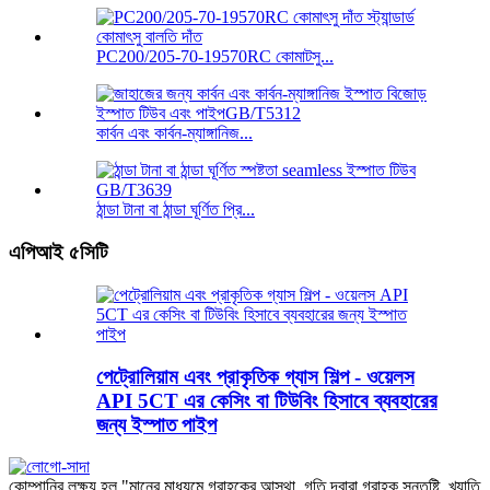
PC200/205-70-19570RC কোমাটসু...
কার্বন এবং কার্বন-ম্যাঙ্গানিজ...
ঠান্ডা টানা বা ঠান্ডা ঘূর্ণিত প্রি...
এপিআই ৫সিটি
পেট্রোলিয়াম এবং প্রাকৃতিক গ্যাস শিল্প - ওয়েলস
API 5CT এর কেসিং বা টিউবিং হিসাবে ব্যবহারের
জন্য ইস্পাত পাইপ
কোম্পানির লক্ষ্য হল "মানের মাধ্যমে গ্রাহকের আস্থা, গতি দ্বারা গ্রাহক সন্তুষ্টি, খ্যাতি