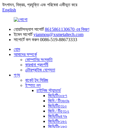
উৎপাদন, বিক্রয়, প্রযুক্তি এবং পরিষেবা একীভূত করে
English
হোয়াটসঅ্যাপ সাপোর্ট
8615861130670 এর বিবরণ
ইমেল সাপোর্ট
yianmou@xsmetaltech.com
সাপোর্টে কল করুন
0086-519-88673333
হোম
আমাদের সম্পর্কে
কোম্পানির সংস্কৃতি
কারখানা প্রদর্শনী
এন্টারপ্রাইজ যোগ্যতা
পণ্য
বাকেট টুথ সিরিজ
ইস্পাত নল
চাইনিজ স্ট্যান্ডার্ড
জিবি/টি৩০৮৭
জিবি / টি৩৬৩৯
জিবি/টি৫৩১০
জিবি / টি৫৩১২
জিবি/টি৬৪৭৯
জিবি/টি৮১৬২
জিবি/টি৮১৬৩