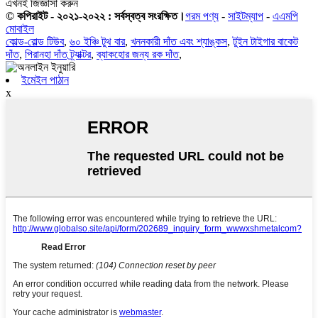
এখনই জিজ্ঞাসা করুন
© কপিরাইট - ২০২১-২০২২ : সর্বস্বত্ব সংরক্ষিত।
গরম পণ্য
-
সাইটম্যাপ
-
এএমপি
মোবাইল
কোল্ড-রোল্ড টিউব
,
৬০ ইঞ্চি টুথ বার
,
খননকারী দাঁত এবং শ্যাঙ্কস
,
টুইন টাইগার বাকেট
দাঁত
,
পিরানহা দাঁত ট্র্যাক্টর
,
ব্যাকহোর জন্য রক দাঁত
,
ইমেইল পাঠান
x