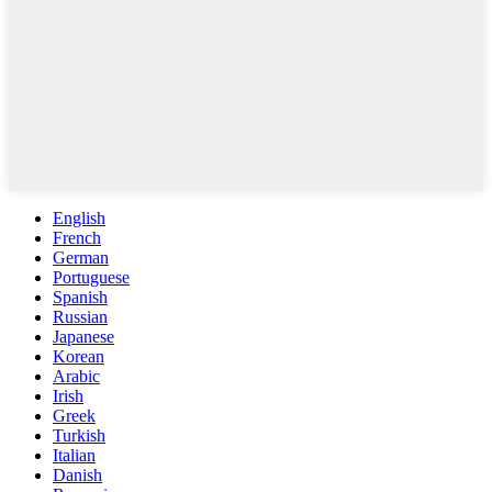
English
French
German
Portuguese
Spanish
Russian
Japanese
Korean
Arabic
Irish
Greek
Turkish
Italian
Danish