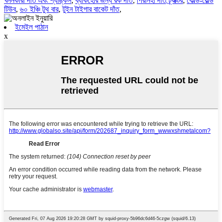
খননকারী দাঁত এবং শ্যাঙ্কস
,
ব্যাকহোর জন্য রক দাঁত
,
পিরানহা দাঁত ট্র্যাক্টর
,
কোল্ড-রোল্ড
টিউব
,
৬০ ইঞ্চি টুথ বার
,
টুইন টাইগার বাকেট দাঁত
,
ইমেইল পাঠান
x