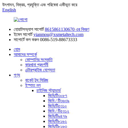
উৎপাদন, বিক্রয়, প্রযুক্তি এবং পরিষেবা একীভূত করে
English
হোয়াটসঅ্যাপ সাপোর্ট
8615861130670 এর বিবরণ
ইমেল সাপোর্ট
yianmou@xsmetaltech.com
সাপোর্টে কল করুন
0086-519-88673333
হোম
আমাদের সম্পর্কে
কোম্পানির সংস্কৃতি
কারখানা প্রদর্শনী
এন্টারপ্রাইজ যোগ্যতা
পণ্য
বাকেট টুথ সিরিজ
ইস্পাত নল
চাইনিজ স্ট্যান্ডার্ড
জিবি/টি৩০৮৭
জিবি / টি৩৬৩৯
জিবি/টি৫৩১০
জিবি / টি৫৩১২
জিবি/টি৬৪৭৯
জিবি/টি৮১৬২
জিবি/টি৮১৬৩