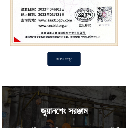
আরও দেখুন
জুয়ানশেং সরঞ্জাম