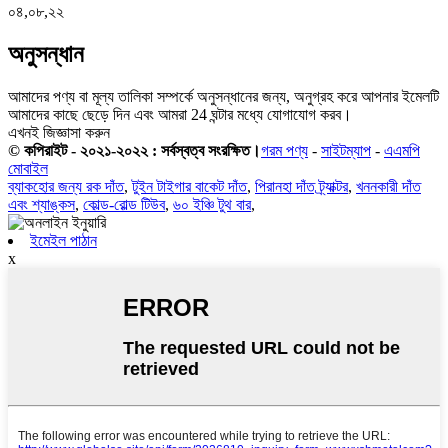
০৪,০৮,২২
অনুসন্ধান
আমাদের পণ্য বা মূল্য তালিকা সম্পর্কে অনুসন্ধানের জন্য, অনুগ্রহ করে আপনার ইমেলটি
আমাদের কাছে ছেড়ে দিন এবং আমরা 24 ঘন্টার মধ্যে যোগাযোগ করব।
এখনই জিজ্ঞাসা করুন
© কপিরাইট - ২০২১-২০২২ : সর্বস্বত্ব সংরক্ষিত।
গরম পণ্য
-
সাইটম্যাপ
-
এএমপি
মোবাইল
ব্যাকহোর জন্য রক দাঁত
,
টুইন টাইগার বাকেট দাঁত
,
পিরানহা দাঁত ট্র্যাক্টর
,
খননকারী দাঁত
এবং শ্যাঙ্কস
,
কোল্ড-রোল্ড টিউব
,
৬০ ইঞ্চি টুথ বার
,
ইমেইল পাঠান
x