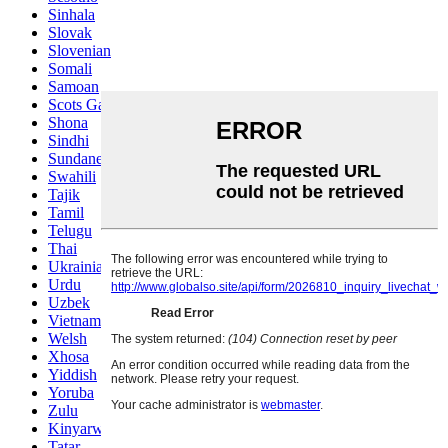
Sinhala
Slovak
Slovenian
Somali
Samoan
Scots Gaelic
Shona
Sindhi
Sundanese
Swahili
Tajik
Tamil
Telugu
Thai
Ukrainian
Urdu
Uzbek
Vietnamese
Welsh
Xhosa
Yiddish
Yoruba
Zulu
Kinyarwanda
Tatar