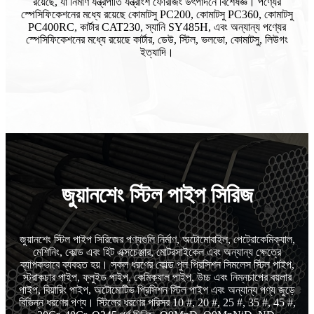
রয়েছে, যা নির্মাণ যন্ত্রপাতি যন্ত্রাংশ ফোরজিং উৎপাদনে বিশেষজ্ঞ। পণ্যের
স্পেসিফিকেশনের মধ্যে রয়েছে কোমাটসু PC200, কোমাটসু PC360, কোমাটসু
PC400RC, কার্টার CAT230, স্যানি SY485H, এবং অন্যান্য পণ্যের
স্পেসিফিকেশনের মধ্যে রয়েছে কার্টার, ডেউ, স্টিল, ভলভো, কোমাটসু, লিউগং
ইত্যাদি।
জুয়ানশেং স্টিল পাইপ সিরিজ
জুয়ানশেং স্টিল পাইপ সিরিজের পণ্যগুলি নির্মাণ, অটোমোবাইল, পেট্রোকেমিক্যাল,
মেশিনিং, কোল্ড এবং হিট এক্সচেঞ্জার, মোটরসাইকেল এবং অন্যান্য ক্ষেত্রে
ব্যাপকভাবে ব্যবহৃত হয়। সকল ধরণের কোল্ড পুল প্রিসিশন সিমলেস স্টিল পাইপ,
স্ট্রাকচার পাইপ, ফ্লুইড পাইপ, কেমিক্যাল পাইপ, উচ্চ এবং নিম্নচাপের বয়লার
পাইপ, বিয়ারিং পাইপ, অটোমোটিভ প্রিসিশন স্টিল পাইপ এবং অন্যান্য পণ্য জুড়ে
বিভিন্ন ধরণের পণ্য। স্টিলের ধরণের পরিসর 10 #, 20 #, 25 #, 35 #, 45 #,