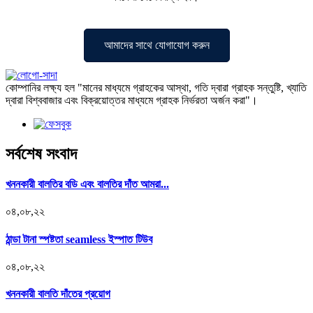
আমাদের সাথে যোগাযোগ করুন
কোম্পানির লক্ষ্য হল "মানের মাধ্যমে গ্রাহকের আস্থা, গতি দ্বারা গ্রাহক সন্তুষ্টি, খ্যাতি
দ্বারা বিশ্ববাজার এবং বিক্রয়োত্তর মাধ্যমে গ্রাহক নির্ভরতা অর্জন করা"।
সর্বশেষ সংবাদ
খননকারী বালতির বডি এবং বালতির দাঁত আমরা...
০৪,০৮,২২
ঠান্ডা টানা স্পষ্টতা seamless ইস্পাত টিউব
০৪,০৮,২২
খননকারী বালতি দাঁতের প্রয়োগ