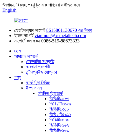
উৎপাদন, বিক্রয়, প্রযুক্তি এবং পরিষেবা একীভূত করে
English
হোয়াটসঅ্যাপ সাপোর্ট
8615861130670 এর বিবরণ
ইমেল সাপোর্ট
yianmou@xsmetaltech.com
সাপোর্টে কল করুন
0086-519-88673333
হোম
আমাদের সম্পর্কে
কোম্পানির সংস্কৃতি
কারখানা প্রদর্শনী
এন্টারপ্রাইজ যোগ্যতা
পণ্য
বাকেট টুথ সিরিজ
ইস্পাত নল
চাইনিজ স্ট্যান্ডার্ড
জিবি/টি৩০৮৭
জিবি / টি৩৬৩৯
জিবি/টি৫৩১০
জিবি / টি৫৩১২
জিবি/টি৬৪৭৯
জিবি/টি৮১৬২
জিবি/টি৮১৬৩