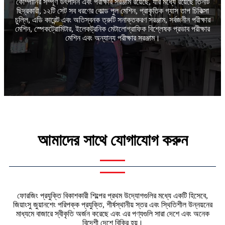
কোম্পানির সম্পূর্ণ উৎপাদন এবং পরীক্ষার সরঞ্জাম রয়েছে, যার মধ্যে রয়েছে তিনটি
ছিদ্রকারী, ১২টি সেট সব ধরণের কোল্ড পুল মেশিন, প্রাকৃতিক গ্যাস তাপ চিকিত্সা
চুল্লি, এডি কারেন্ট এবং অতিস্বনক ত্রুটি সনাক্তকরণ সরঞ্জাম, সর্বজনীন পরীক্ষার
মেশিন, স্পেকট্রোমিটার, ইলেকট্রনিক মেটালোগ্রাফিক বিশ্লেষক প্রভাব পরীক্ষার
মেশিন এবং অন্যান্য পরীক্ষার সরঞ্জাম।
আমাদের সাথে যোগাযোগ করুন
ফোরজিং প্রযুক্তি বিকাশকারী শিল্পের প্রথম উদ্যোগগুলির মধ্যে একটি হিসেবে,
জিয়াংসু জুয়ানশেং পরিপক্ক প্রযুক্তি, শীর্ষস্থানীয় স্তর এবং স্থিতিশীল উন্নয়নের
মাধ্যমে বাজারে স্বীকৃতি অর্জন করেছে এবং এর পণ্যগুলি সারা দেশে এবং অনেক
বিদেশী দেশে বিক্রি হয়।