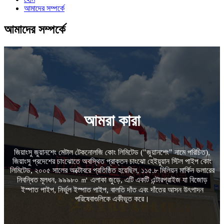
আমাদের সম্পর্কে
আমাদের সম্পর্কে
আমরা কারা
জিয়াংসু জুয়ানশেং মেটাল টেকনোলজি কোং লিমিটেড ("জুয়ানশেং" নামে পরিচিত),
জিয়াংসু প্রদেশের চাংঝোতে অবস্থিত প্রাক্তন চাংঝো হেইয়ুয়ান স্টিল পাইপ কোং
লিমিটেড, ২০০৫ সালের অক্টোবরে প্রতিষ্ঠিত হয়েছিল, ১১৫.৮ মিলিয়ন মার্কিন ডলারের
নিবন্ধিত মূলধন, ৯৯৯৮০ ㎡ এলাকা জুড়ে, এটি একটি এন্টারপ্রাইজ যা বিজোড়
ইস্পাত পাইপ, নির্ভুল ইস্পাত পাইপ, বালতি দাঁত এবং দাঁতের আসন উৎপাদন
পরিষেবাগুলিকে একীভূত করে।