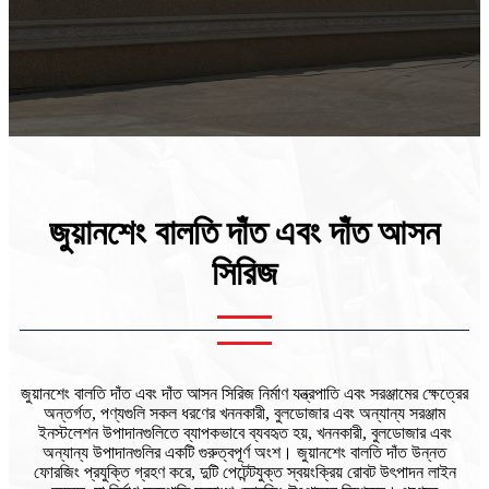
জুয়ানশেং বালতি দাঁত এবং দাঁত আসন
সিরিজ
জুয়ানশেং বালতি দাঁত এবং দাঁত আসন সিরিজ নির্মাণ যন্ত্রপাতি এবং সরঞ্জামের ক্ষেত্রের
অন্তর্গত, পণ্যগুলি সকল ধরণের খননকারী, বুলডোজার এবং অন্যান্য সরঞ্জাম
ইনস্টলেশন উপাদানগুলিতে ব্যাপকভাবে ব্যবহৃত হয়, খননকারী, বুলডোজার এবং
অন্যান্য উপাদানগুলির একটি গুরুত্বপূর্ণ অংশ। জুয়ানশেং বালতি দাঁত উন্নত
ফোরজিং প্রযুক্তি গ্রহণ করে, দুটি পেটেন্টযুক্ত স্বয়ংক্রিয় রোবট উৎপাদন লাইন