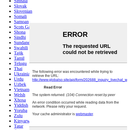
Sinhala
Slovak
Slovenian
Somali
Samoan
Scots Gaelic
Shona
Sindhi
Sundanese
Swahili
Tajik
Tamil
Telugu
Thai
Ukrainian
Urdu
Uzbek
Vietnamese
Welsh
Xhosa
Yiddish
Yoruba
Zulu
Kinyarwanda
Tatar