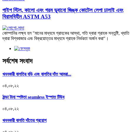
পাইপ স্টিল, কালো এবং গরম ডুবানো জিঙ্ক কোটেল লেপা ঢালাই এবং
বিরামবিহীন ASTM A53
কোম্পানির লক্ষ্য হল "মানের মাধ্যমে গ্রাহকের আস্থা, গতি দ্বারা গ্রাহক সন্তুষ্টি, খ্যাতি
দ্বারা বিশ্ববাজার এবং বিক্রয়োত্তর মাধ্যমে গ্রাহক নির্ভরতা অর্জন করা"।
সর্বশেষ সংবাদ
খননকারী বালতির বডি এবং বালতির দাঁত আমরা...
০৪,০৮,২২
ঠান্ডা টানা স্পষ্টতা seamless ইস্পাত টিউব
০৪,০৮,২২
খননকারী বালতি দাঁতের প্রয়োগ
০৪,০৮,২২