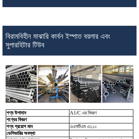
বিরামবিহীন মাঝারি কার্বন ইস্পাত বয়লার এবং
সুপারহিটার টিউব
পণ্য উপাদান
A1/C এর বিবরণ
পণ্যের বিবরণ
পণ্য প্রয়োগ মান
এএসটিএম এ২১০
ডেলিভারির অবস্থা