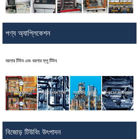
পণ্য অ্যাপ্লিকেশন
বয়লার টিউব এবং বয়লার ফ্লু টিউব
বিজোড় টিউবিং উৎপাদন