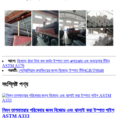
আগে:
বিজোড় ঠান্ডা টানা কম কার্বন ইস্পাত তাপ এক্সচেঞ্জার এবং কনডেন্সার টিউব
ASTM A179
পরবর্তী:
পেট্রোলিয়াম ক্র্যাকিংয়ের জন্য বিজোড় ইস্পাত টিউবGB/T9948
সংশ্লিষ্ট পণ্য
নিম্ন তাপমাত্রার পরিষেবার জন্য বিজোড় এবং ঝালাই করা ইস্পাত পাইপ
ASTM A333