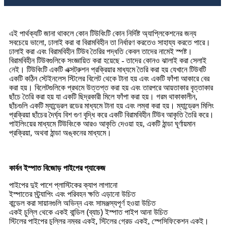
এই পার্থক্যটি জানা থাকলে কোন টিউবিংটি কোন নির্দিষ্ট অ্যাপ্লিকেশনের জন্য
সবচেয়ে ভালো, ঢালাই করা বা বিরামবিহীন তা নির্ধারণ করতেও সাহায্য করতে পারে।
ঢালাই করা এবং বিরামবিহীন টিউব তৈরির পদ্ধতি কেবল তাদের নামেই স্পষ্ট।
বিরামবিহীন টিউবগুলিকে সংজ্ঞায়িত করা হয়েছে - তাদের কোনও ঝালাই করা সেলাই
নেই। টিউবিংটি একটি এক্সট্রুশন প্রক্রিয়ার মাধ্যমে তৈরি করা হয় যেখানে টিউবটি
একটি কঠিন স্টেইনলেস স্টিলের বিলেট থেকে টানা হয় এবং একটি ফাঁপা আকারে বের
করা হয়। বিলেটগুলিকে প্রথমে উত্তপ্ত করা হয় এবং তারপরে আয়তাকার বৃত্তাকার
ছাঁচে তৈরি করা হয় যা একটি ছিদ্রকারী মিলে ফাঁপা করা হয়। গরম থাকাকালীন,
ছাঁচগুলি একটি ম্যান্ড্রেল রডের মাধ্যমে টানা হয় এবং লম্বা করা হয়। ম্যান্ড্রেল মিলিং
প্রক্রিয়া ছাঁচের দৈর্ঘ্য বিশ গুণ বৃদ্ধি করে একটি বিরামবিহীন টিউব আকৃতি তৈরি করে।
পাইলিংয়ের মাধ্যমে টিউবিংকে আরও আকৃতি দেওয়া হয়, একটি ঠান্ডা ঘূর্ণায়মান
প্রক্রিয়া, অথবা ঠান্ডা অঙ্কনের মাধ্যমে।
কার্বন ইস্পাত বিজোড় পাইপের প্যাকেজ
পাইপের দুই পাশে প্লাস্টিকের ক্যাপ লাগানো
ইস্পাতের স্ট্র্যাপিং এবং পরিবহন ক্ষতি এড়ানো উচিত
বান্ডেল করা সায়ানগুলি অভিন্ন এবং সামঞ্জস্যপূর্ণ হওয়া উচিত
একই চুল্লি থেকে একই বান্ডিল (ব্যাচ) ইস্পাত পাইপ আনা উচিত
স্টিলের পাইপের চুল্লির নম্বর একই, স্টিলের গ্রেড একই, স্পেসিফিকেশন একই।