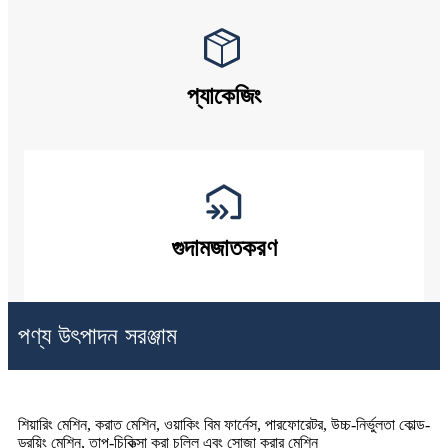
প্যাকেজিং
গুদামজাতকরণ
পণ্য উৎপাদন সরঞ্জাম
শিয়ারিং মেশিন, করাত মেশিন, ওয়াকিং বিম ফার্নেস, পারফোরেটর, উচ্চ-নির্ভুলতা কোল্ড-
ড্রয়িং মেশিন, তাপ-চিকিত্সা করা চুল্লি এবং সোজা করার মেশিন