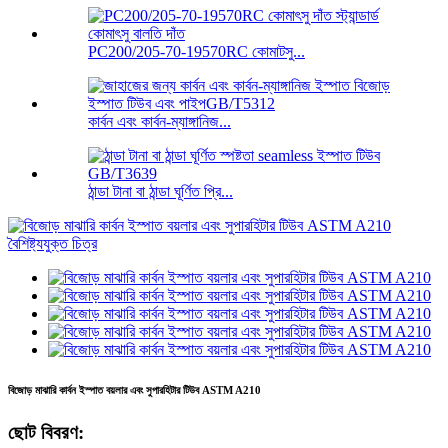
PC200/205-70-19570RC কোমাটসু...
কার্বন এবং কার্বন-ম্যাঙ্গানিজ...
ঠান্ডা টানা বা ঠান্ডা ঘূর্ণিত প্রি...
বিজোড় মাঝারি কার্বন ইস্পাত বয়লার এবং সুপারহিটার টিউব ASTM A210
ছোট বিবরণ: