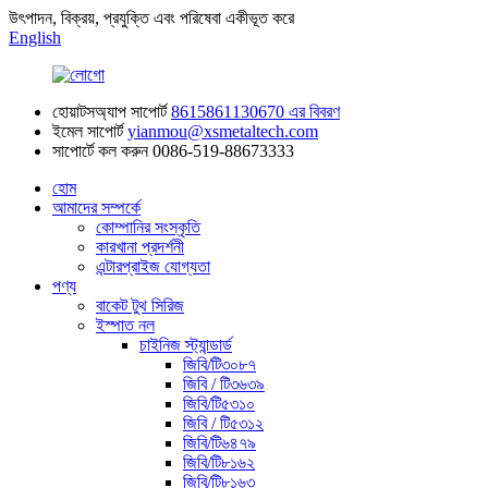
উৎপাদন, বিক্রয়, প্রযুক্তি এবং পরিষেবা একীভূত করে
English
হোয়াটসঅ্যাপ সাপোর্ট
8615861130670 এর বিবরণ
ইমেল সাপোর্ট
yianmou@xsmetaltech.com
সাপোর্টে কল করুন
0086-519-88673333
হোম
আমাদের সম্পর্কে
কোম্পানির সংস্কৃতি
কারখানা প্রদর্শনী
এন্টারপ্রাইজ যোগ্যতা
পণ্য
বাকেট টুথ সিরিজ
ইস্পাত নল
চাইনিজ স্ট্যান্ডার্ড
জিবি/টি৩০৮৭
জিবি / টি৩৬৩৯
জিবি/টি৫৩১০
জিবি / টি৫৩১২
জিবি/টি৬৪৭৯
জিবি/টি৮১৬২
জিবি/টি৮১৬৩