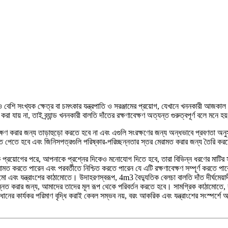
রও বেশি সংখ্যক ক্ষেত্র বা চমৎকার যন্ত্রপাতি ও সরঞ্জামের প্রয়োগ, যেখানে খননকারী আজক
ায় না, তাই ব্র্যান্ড খননকারী বালতি দাঁতের রক্ষণাবেক্ষণ অত্যন্ত গুরুত্বপূর্ণ বলে মনে হয
্ষণ করার জন্য তাড়াহুড়ো করতে হবে না এবং এগুলি সংরক্ষণের জন্য অন্ধভাবে প্রবণতা অনু
ুক্তি পেতে হবে এবং জিনিসপত্রগুলি পরিষ্কার-পরিচ্ছন্নতার স্তর মেরামত করার জন্য তৈরি ক
 প্রয়োগের পরে, আপনাকে প্রশ্নের দিকেও মনোযোগ দিতে হবে, তারা বিভিন্ন ধরণের মাটির সাথে স
রতে পারেন এবং পরবর্তীতে নিশ্চিত করতে পারেন যে এটি রক্ষণাবেক্ষণ সম্পূর্ণ করতে পারেন
 এবং যন্ত্রাংশের কাঠামোতে। উদাহরণস্বরূপ, 4m3 বৈদ্যুতিক বেলচা বালতি দাঁত দীর্ঘমেয়া
া উন্নত করার জন্য, আমাদের তাদের মূল রূপ থেকে পরিবর্তন করতে হবে। সামগ্রিক কাঠামোতে, 
িধানের কার্যকর পরিমাণ বৃদ্ধি করাই কেবল সম্ভব নয়, বরং আকরিক এবং যন্ত্রাংশের সংস্পর্শে