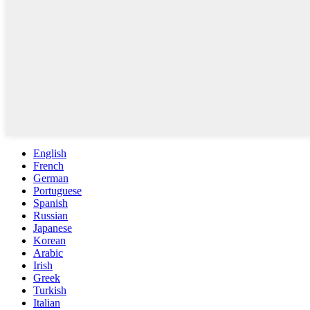
English
French
German
Portuguese
Spanish
Russian
Japanese
Korean
Arabic
Irish
Greek
Turkish
Italian