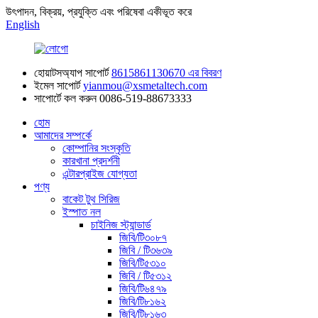
উৎপাদন, বিক্রয়, প্রযুক্তি এবং পরিষেবা একীভূত করে
English
হোয়াটসঅ্যাপ সাপোর্ট
8615861130670 এর বিবরণ
ইমেল সাপোর্ট
yianmou@xsmetaltech.com
সাপোর্টে কল করুন
0086-519-88673333
হোম
আমাদের সম্পর্কে
কোম্পানির সংস্কৃতি
কারখানা প্রদর্শনী
এন্টারপ্রাইজ যোগ্যতা
পণ্য
বাকেট টুথ সিরিজ
ইস্পাত নল
চাইনিজ স্ট্যান্ডার্ড
জিবি/টি৩০৮৭
জিবি / টি৩৬৩৯
জিবি/টি৫৩১০
জিবি / টি৫৩১২
জিবি/টি৬৪৭৯
জিবি/টি৮১৬২
জিবি/টি৮১৬৩