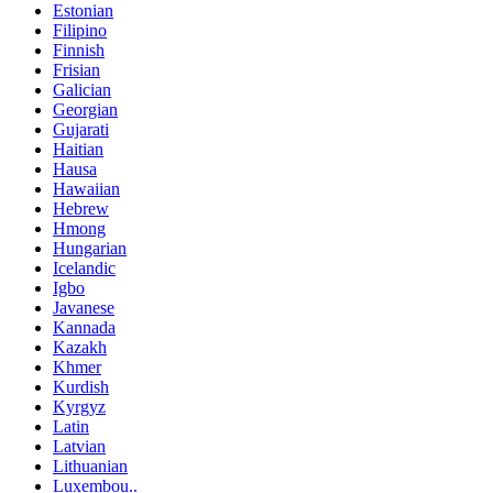
Estonian
Filipino
Finnish
Frisian
Galician
Georgian
Gujarati
Haitian
Hausa
Hawaiian
Hebrew
Hmong
Hungarian
Icelandic
Igbo
Javanese
Kannada
Kazakh
Khmer
Kurdish
Kyrgyz
Latin
Latvian
Lithuanian
Luxembou..