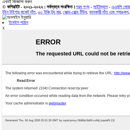
এখনই জিজ্ঞাসা করুন
© কপিরাইট - ২০২১-২০২২ : সর্বস্বত্ব সংরক্ষিত।
গরম পণ্য
-
সাইটম্যাপ
-
এএমপি মোব
টুইন টাইগার বাকেট দাঁত
,
৬০ ইঞ্চি টুথ বার
,
কোল্ড-রোল্ড টিউব
,
খননকারী দাঁত এবং শ্যাঙ্কস
ইমেইল পাঠান
x