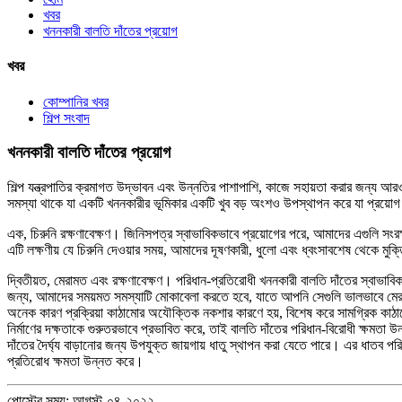
খবর
খননকারী বালতি দাঁতের প্রয়োগ
খবর
কোম্পানির খবর
শিল্প সংবাদ
খননকারী বালতি দাঁতের প্রয়োগ
শিল্প যন্ত্রপাতির ক্রমাগত উদ্ভাবন এবং উন্নতির পাশাপাশি, কাজে সহায়তা করার জন্য আ
সমস্যা থাকে যা একটি খননকারীর ভূমিকার একটি খুব বড় অংশও উপস্থাপন করে যা প্রয়োগ করা য
এক, চিরুনি রক্ষণাবেক্ষণ। জিনিসপত্র স্বাভাবিকভাবে প্রয়োগের পরে, আমাদের এগুলি সংরক
এটি লক্ষণীয় যে চিরুনি দেওয়ার সময়, আমাদের দূষণকারী, ধুলো এবং ধ্বংসাবশেষ থেকে ম
দ্বিতীয়ত, মেরামত এবং রক্ষণাবেক্ষণ। পরিধান-প্রতিরোধী খননকারী বালতি দাঁতের স্বাভাবিক
জন্য, আমাদের সময়মত সমস্যাটি মোকাবেলা করতে হবে, যাতে আপনি সেগুলি ভালভাবে মেরামত ক
অনেক কারণ প্রক্রিয়া কাঠামোর অযৌক্তিক নকশার কারণে হয়, বিশেষ করে সামগ্রিক কাঠামো
নির্মাণের দক্ষতাকে গুরুতরভাবে প্রভাবিত করে, তাই বালতি দাঁতের পরিধান-বিরোধী ক্ষমত
দাঁতের দৈর্ঘ্য বাড়ানোর জন্য উপযুক্ত জায়গায় ধাতু স্থাপন করা যেতে পারে। এর ধাতব পর
প্রতিরোধ ক্ষমতা উন্নত করে।
পোস্টের সময়: আগস্ট-০৪-২০২২