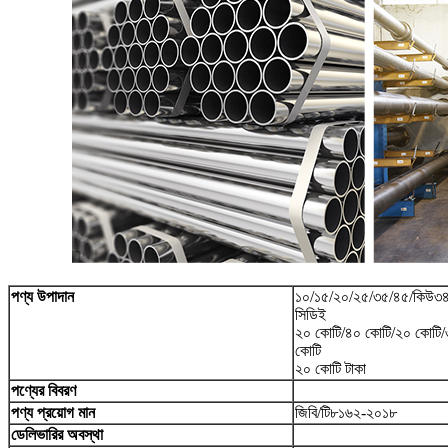
পণ্য উপাদান
১০/১৫/২০/২৫/৩৫/৪৫/কিউ৩৪
সিডিই
২০ কোটি/৪০ কোটি/২০ কোটি/
কোটি
২০ কোটি টাকা
পণ্যের বিবরণ
পণ্য প্রয়োগ মান
জিবি/টি৮১৬২-২০১৮
ডেলিভারির অবস্থা