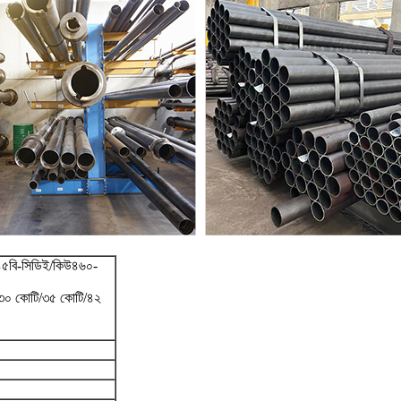
৫বি-সিডিই/কিউ৪৬০-
৩০ কোটি/৩৫ কোটি/৪২