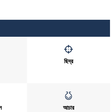
ছিদ্র
ন
আচার