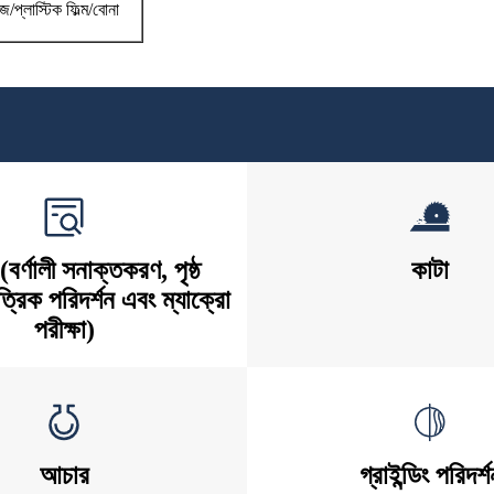
জ/প্লাস্টিক ফিল্ম/বোনা
(বর্ণালী সনাক্তকরণ, পৃষ্ঠ
কাটা
াত্রিক পরিদর্শন এবং ম্যাক্রো
পরীক্ষা)
আচার
গ্রাইন্ডিং পরিদর্শ