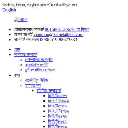
উৎপাদন, বিক্রয়, প্রযুক্তি এবং পরিষেবা একীভূত করে
English
হোয়াটসঅ্যাপ সাপোর্ট
8615861130670 এর বিবরণ
ইমেল সাপোর্ট
yianmou@xsmetaltech.com
সাপোর্টে কল করুন
0086-519-88673333
হোম
আমাদের সম্পর্কে
কোম্পানির সংস্কৃতি
কারখানা প্রদর্শনী
এন্টারপ্রাইজ যোগ্যতা
পণ্য
বাকেট টুথ সিরিজ
ইস্পাত নল
চাইনিজ স্ট্যান্ডার্ড
জিবি/টি৩০৮৭
জিবি / টি৩৬৩৯
জিবি/টি৫৩১০
জিবি / টি৫৩১২
জিবি/টি৬৪৭৯
জিবি/টি৮১৬২
জিবি/টি৮১৬৩