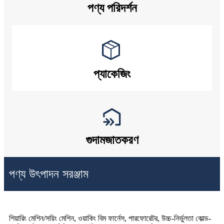
পণ্য পরিদর্শন
প্যাকেজিং
গুদামজাতকরণ
পণ্য উৎপাদন সরঞ্জাম
শিয়ারিং মেশিন/সয়িং মেশিন, ওয়াকিং বিম ফার্নেস, পারফোরেটর, উচ্চ-নির্ভুলতা কোল্ড-