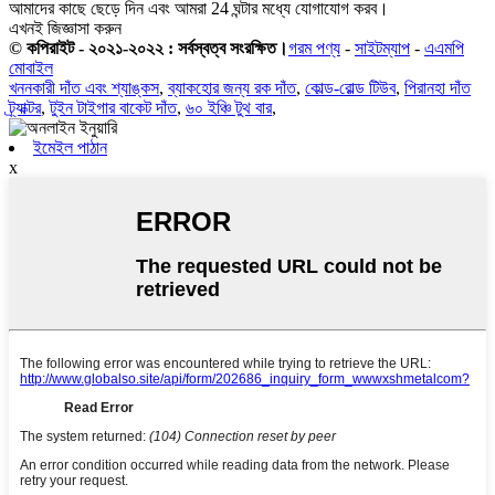
আমাদের কাছে ছেড়ে দিন এবং আমরা 24 ঘন্টার মধ্যে যোগাযোগ করব।
এখনই জিজ্ঞাসা করুন
© কপিরাইট - ২০২১-২০২২ : সর্বস্বত্ব সংরক্ষিত।
গরম পণ্য
-
সাইটম্যাপ
-
এএমপি
মোবাইল
খননকারী দাঁত এবং শ্যাঙ্কস
,
ব্যাকহোর জন্য রক দাঁত
,
কোল্ড-রোল্ড টিউব
,
পিরানহা দাঁত
ট্র্যাক্টর
,
টুইন টাইগার বাকেট দাঁত
,
৬০ ইঞ্চি টুথ বার
,
ইমেইল পাঠান
x