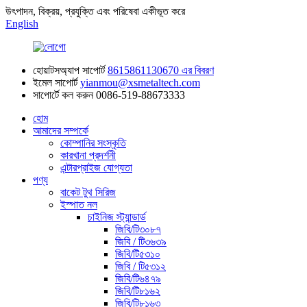
উৎপাদন, বিক্রয়, প্রযুক্তি এবং পরিষেবা একীভূত করে
English
হোয়াটসঅ্যাপ সাপোর্ট
8615861130670 এর বিবরণ
ইমেল সাপোর্ট
yianmou@xsmetaltech.com
সাপোর্টে কল করুন
0086-519-88673333
হোম
আমাদের সম্পর্কে
কোম্পানির সংস্কৃতি
কারখানা প্রদর্শনী
এন্টারপ্রাইজ যোগ্যতা
পণ্য
বাকেট টুথ সিরিজ
ইস্পাত নল
চাইনিজ স্ট্যান্ডার্ড
জিবি/টি৩০৮৭
জিবি / টি৩৬৩৯
জিবি/টি৫৩১০
জিবি / টি৫৩১২
জিবি/টি৬৪৭৯
জিবি/টি৮১৬২
জিবি/টি৮১৬৩