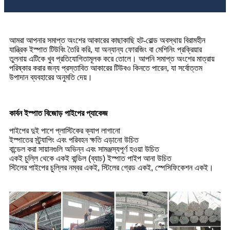
আমরা আপনার সমাপ্ত অংশের আকারের কাছাকাছি হট-রোল্ড অবস্থায় বিরামহীন
যান্ত্রিক ইস্পাত টিউবিং তৈরি করি, যা অন্যান্য ফোরজিং বা মেশিনিং প্রক্রিয়ার
তুলনায় এটিকে খুব প্রতিযোগিতামূলক করে তোলে। আপনি সমাপ্ত অংশের মাত্রায়
পরিষ্কার করার জন্য প্রস্তাবিত আকারের টিউবও কিনতে পারেন, যা সর্বোত্তম
উপাদান ব্যবহারের অনুমতি দেয়।
কার্বন ইস্পাত বিজোড় পাইপের প্যাকেজ
পাইপের দুই পাশে প্লাস্টিকের ক্যাপ লাগানো
ইস্পাতের স্ট্র্যাপিং এবং পরিবহন ক্ষতি এড়ানো উচিত
বান্ডেল করা সায়ানগুলি অভিন্ন এবং সামঞ্জস্যপূর্ণ হওয়া উচিত
একই চুল্লি থেকে একই বান্ডিল (ব্যাচ) ইস্পাত পাইপ আনা উচিত
স্টিলের পাইপের চুল্লির নম্বর একই, স্টিলের গ্রেড একই, স্পেসিফিকেশন একই।