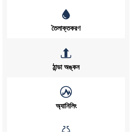
তৈলাক্তকরণ
ঠান্ডা অঙ্কন
অ্যানিলিং